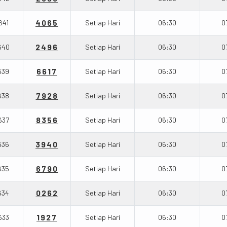
641
4065
Setiap Hari
06:30
0
640
2496
Setiap Hari
06:30
0
639
6617
Setiap Hari
06:30
0
638
7928
Setiap Hari
06:30
0
637
8356
Setiap Hari
06:30
0
636
3940
Setiap Hari
06:30
0
635
6790
Setiap Hari
06:30
0
634
0262
Setiap Hari
06:30
0
633
1927
Setiap Hari
06:30
0