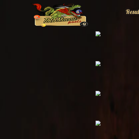
Resul