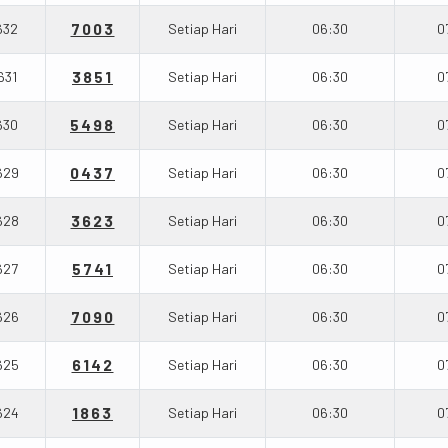
632
7003
Setiap Hari
06:30
0
631
3851
Setiap Hari
06:30
0
630
5498
Setiap Hari
06:30
0
629
0437
Setiap Hari
06:30
0
628
3623
Setiap Hari
06:30
0
627
5741
Setiap Hari
06:30
0
626
7090
Setiap Hari
06:30
0
625
6142
Setiap Hari
06:30
0
624
1863
Setiap Hari
06:30
0