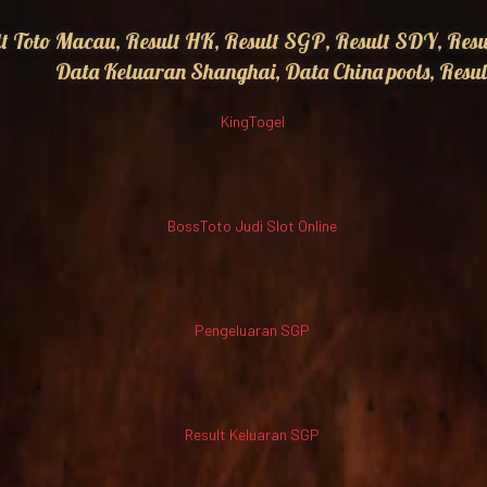
t Toto Macau, Result HK, Result SGP, Result SDY, Resu
Data Keluaran Shanghai, Data China pools, Resul