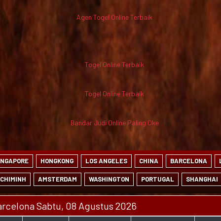
INGAPORE
HONGKONG
LOS ANGELES
CHINA
BARCELONA
CHIMINH
AMSTERDAM
WASHINGTON
PORTUGAL
SHANGHAI
arcelona
Sabtu, 08 Agustus 2026