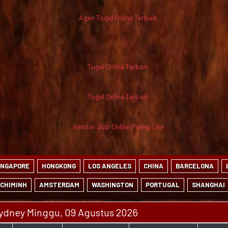
INGAPORE
HONGKONG
LOS ANGELES
CHINA
BARCELONA
CHIMINH
AMSTERDAM
WASHINGTON
PORTUGAL
SHANGHAI
Sydney
Minggu, 09 Agustus 2026