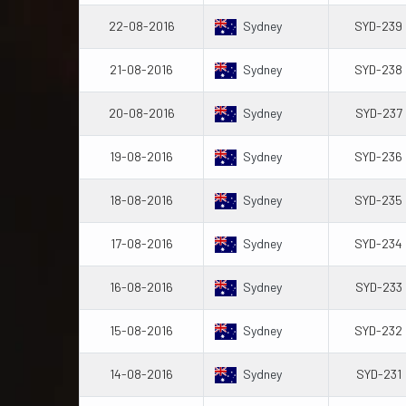
22-08-2016
Sydney
SYD-239
21-08-2016
Sydney
SYD-238
20-08-2016
Sydney
SYD-237
19-08-2016
Sydney
SYD-236
18-08-2016
Sydney
SYD-235
17-08-2016
Sydney
SYD-234
16-08-2016
Sydney
SYD-233
15-08-2016
Sydney
SYD-232
14-08-2016
Sydney
SYD-231