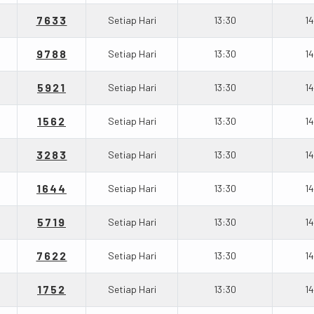
7633
Setiap Hari
13:30
1
9788
Setiap Hari
13:30
1
5921
Setiap Hari
13:30
1
1562
Setiap Hari
13:30
1
3283
Setiap Hari
13:30
1
1644
Setiap Hari
13:30
1
5719
Setiap Hari
13:30
1
7622
Setiap Hari
13:30
1
1752
Setiap Hari
13:30
1