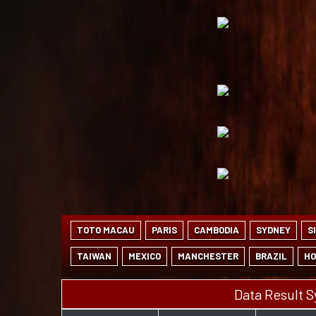
TOTO MACAU
PARIS
CAMBODIA
SYDNEY
S
TAIWAN
MEXICO
MANCHESTER
BRAZIL
HO
Data Result 