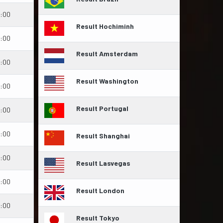
4:00
Result Hochiminh
4:00
Result Amsterdam
4:00
Result Washington
4:00
Result Portugal
4:00
4:00
Result Shanghai
4:00
Result Lasvegas
4:00
Result London
4:00
Result Tokyo