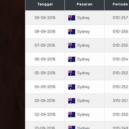
Tanggal
Pasaran
Periode
09-09-2016
Sydney
SYD-257
08-09-2016
Sydney
SYD-256
07-09-2016
Sydney
SYD-255
06-09-2016
Sydney
SYD-254
05-09-2016
Sydney
SYD-253
04-09-2016
Sydney
SYD-252
03-09-2016
Sydney
SYD-251
02-09-2016
Sydney
SYD-250
01-09-2016
Sydney
SYD-249